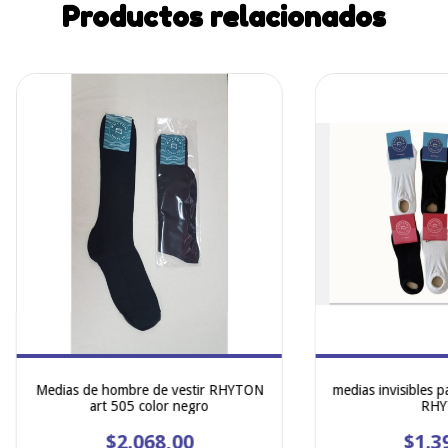
Productos relacionados
Medias de hombre de vestir RHYTON
medias invisibles 
art 505 color negro
RHY
$2.068,00
$1.3