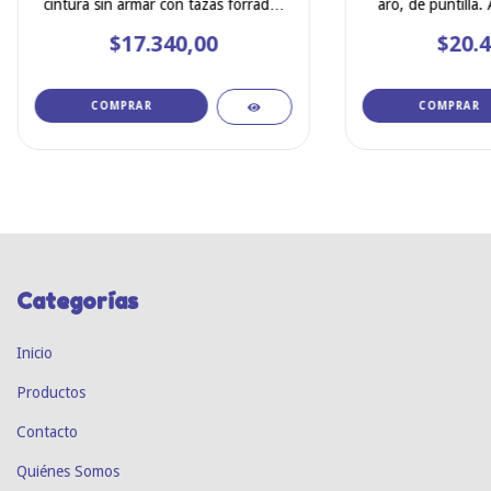
cintura sin armar con tazas forradas
aro, de puntill
de tul ANDRESSA 5687
$17.340,00
$20.4
COMPRAR
COMPRAR
Categorías
Inicio
Productos
Contacto
Quiénes Somos