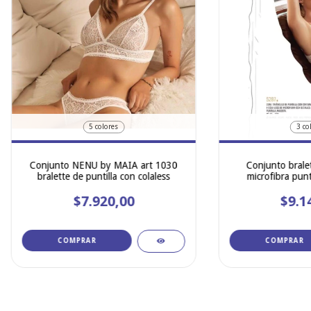
5 colores
3 co
Conjunto NENU by MAIA art 1030
Conjunto bralet
bralette de puntilla con colaless
microfibra pun
$7.920,00
$9.1
COMPRAR
COMPRAR