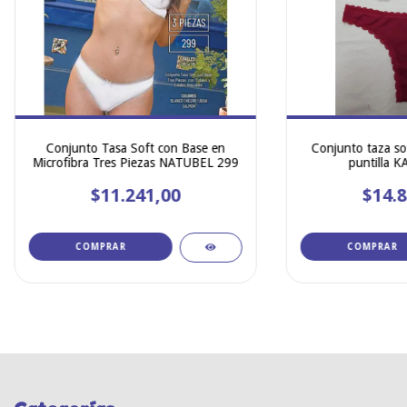
Conjunto Tasa Soft con Base en
Conjunto taza sof
Microfibra Tres Piezas NATUBEL 299
puntilla 
$11.241,00
$14.8
COMPRAR
COMPRAR