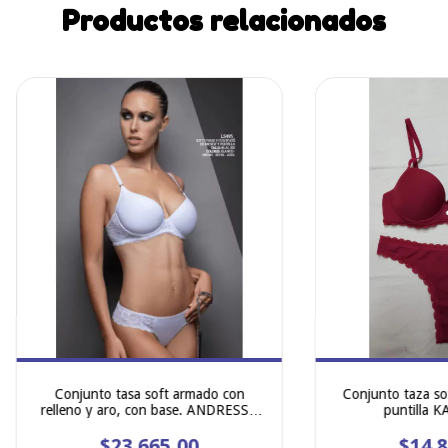
Productos relacionados
Conjunto tasa soft armado con
Conjunto taza sof
relleno y aro, con base. ANDRESSA
puntilla 
5495
$23.665,00
$14.8