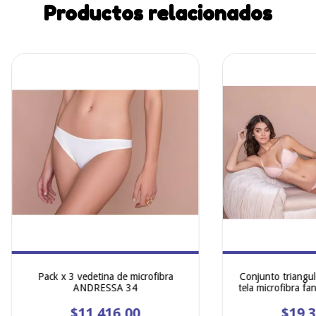
Productos relacionados
Pack x 3 vedetina de microfibra
Conjunto triangul
ANDRESSA 34
tela microfibra fa
detalle de punt
$11.416,00
ANDRES
$19.3