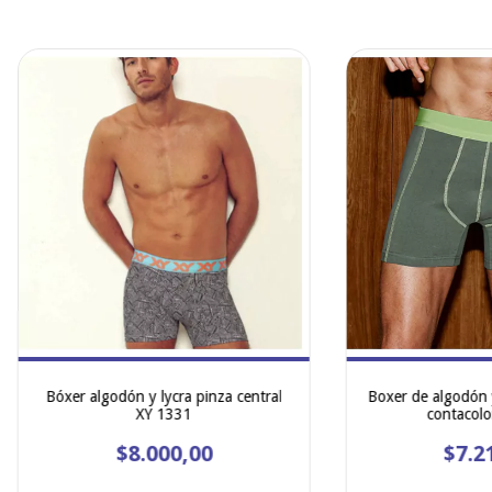
Bóxer algodón y lycra pinza central
Boxer de algodón y
XY 1331
contacolo
$8.000,00
$7.2