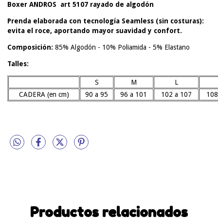
Boxer ANDROS art 5107 rayado de algodón
Prenda elaborada con tecnología Seamless (sin costuras):
evita el roce, aportando mayor suavidad y confort.
Composición:
85% Algodón - 10% Poliamida - 5% Elastano
Talles:
S
M
L
CADERA (en cm)
90 a 95
96 a 101
102 a 107
108
Productos relacionados