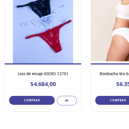
Less de encaje KIERO 12701
Bombacha tiro 
$4.684,00
$6.3
COMPRAR
COMPRAR