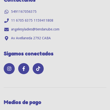
Contactános
5491167056375
11 6705 6375 1159411808
angelesyladies@tiendanube.com
Av Avellaneda 2792 CABA
Sigamos conectados
Medios de pago